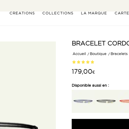
CRÉATIONS
COLLECTIONS
LA MARQUE
CART
BRACELET CORDO
Accueil
/
Boutique
/
Bracelets
Noté
5.00
179,00
€
sur 5 basé
sur
1
Disponible aussi en :
notation
client