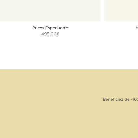
Puces Esperluette
M
495,00
€
Bénéficiez de -10