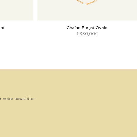
ant
Chaîne Forçat Ovale
1 330,00
€
à notre newsletter