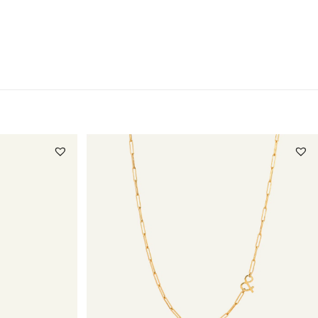
 plusieurs articles, à ses frais et risques. Si l’expiration du délai arrive
jour férié, le délai est prolongé jusqu’au premier jour ouvrable
etours dans nos
CGV
.
téléphone :
04 42 98 46 10
lle et unique, ses nuances peuvent donc légèrement varier.
tuitement les cordons détériorés pendant 6 mois
à compter de la date
nt de couleur)
. Passé ce délai, le remplacement du bracelet vous sera
es questions sur ce produit ?
Cliquez-ici
.