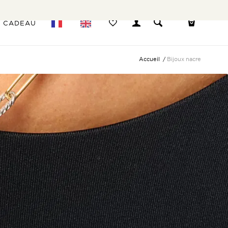
E CADEAU
Accueil
/
Bijoux nacre