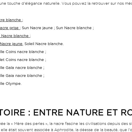
une touche d’élégance naturelle. Vous pouvez la retrouver sur nos mé
cre blanche
;
acre grise
;
Sun Nacre jaune ; Sun Nacre blanche
;
a Nacre blanche
;
 Nacre jaune
, Soleil Nacre blanche
.
lle Coins nacre blanche
;
let Coins nacre blanche ;
lle Gala nacre blanche ;
lle Gaia nacre blanche ;
lle Olympe.
TOIRE : ENTRE NATURE ET 
 la « Mère des perles », la nacre fascine les civilisations depuis des s
elle était souvent associée à Aphrodite, la déesse de la beauté, que l