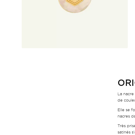
ORI
La nacre 
de couleu
Elle se f
nacres da
Très pris
satinés s