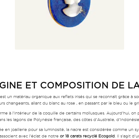
GINE ET COMPOSITION DE L
est un matériau organique aux reflets irisés qui se reconnaît grâce à son
rs changeants, allant du blanc au rose , en passant par le bleu ou le gri
orme à l’intérieur de la coquille de certains mollusques. Aujourd’hui, on 
ns les lagons de Polynésie française, des côtes d’Australie, d’Indonési
ée en joaillerie pour sa luminosité, la nacre est considérée comme un s
’associent avec l’éclat de notre
or 18 carats recyclé Ecogold
. Il s’agit d