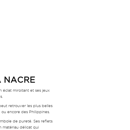
A NACRE
 éclat miroitant et ses jeux
s.
peut retrouver les plus belles
e ou encore des Philippines.
ymbole de pureté. Ses reflets
’un matériau délicat qui