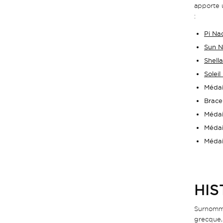
apporte 
:
Pi Na
Sun N
Shell
Soleil
Médai
Brace
Médai
Médai
Médai
HIS
Surnommée
grecque, 