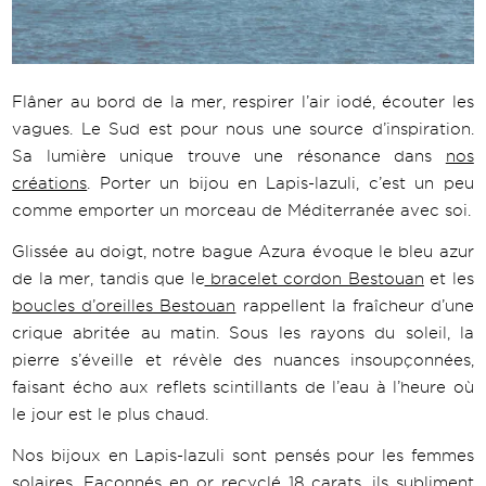
Flâner au bord de la mer, respirer l’air iodé, écouter les
vagues. Le Sud est pour nous une source d’inspiration.
Sa lumière unique trouve une résonance dans
nos
créations
. Porter un bijou en Lapis-lazuli, c’est un peu
comme emporter un morceau de Méditerranée avec soi.
Glissée au doigt, notre bague Azura évoque le bleu azur
de la mer, tandis que le
bracelet cordon Bestouan
et les
boucles d’oreilles Bestouan
rappellent la fraîcheur d’une
crique abritée au matin. Sous les rayons du soleil, la
pierre s’éveille et révèle des nuances insoupçonnées,
faisant écho aux reflets scintillants de l’eau à l’heure où
le jour est le plus chaud.
Nos bijoux en Lapis-lazuli sont pensés pour les femmes
solaires. Façonnés en or recyclé 18 carats, ils subliment