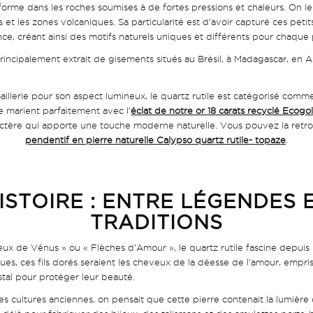
 forme dans les roches soumises à de fortes pressions et chaleurs. On l
et les zones volcaniques. Sa particularité est d’avoir capturé ces petits
ce, créant ainsi des motifs naturels uniques et différents pour chaque 
 principalement extrait de gisements situés au Brésil, à Madagascar, en 
aillerie pour son aspect lumineux, le quartz rutile est catégorisé comme
se marient parfaitement avec l’
éclat de notre or 18 carats recyclé Ecogo
actère qui apporte une touche moderne naturelle. Vous pouvez la retro
pendentif en pierre naturelle Calypso quartz rutile- topaze
.
ISTOIRE : ENTRE LÉGENDES 
TRADITIONS
 de Vénus » ou « Flèches d’Amour », le quartz rutile fascine depuis l
ues, ces fils dorés seraient les cheveux de la déesse de l’amour, empr
istal pour protéger leur beauté.
cultures anciennes, on pensait que cette pierre contenait la lumière d