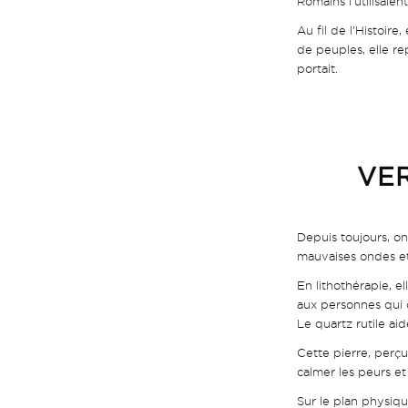
Romains l’utilisaie
Au fil de l’Histoi
de peuples, elle rep
portait.
VE
Depuis toujours, on
mauvaises ondes et 
En lithothérapie, e
aux personnes qui 
Le quartz rutile aid
Cette pierre, perçu
calmer les peurs e
Sur le plan physiqu