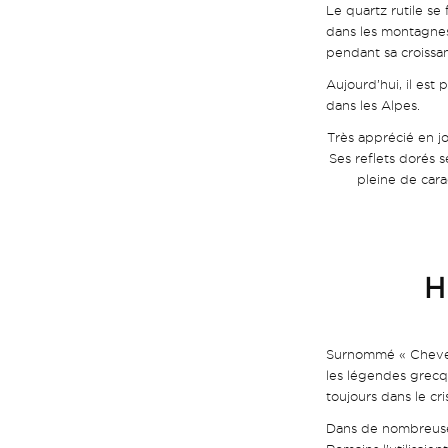
Le quartz rutile se
dans les montagnes 
pendant sa croissan
Aujourd’hui, il est
dans les Alpes.
Très apprécié en jo
Ses reflets dorés 
pleine de car
H
Surnommé « Cheveux
les légendes grecq
toujours dans le cr
Dans de nombreuses 