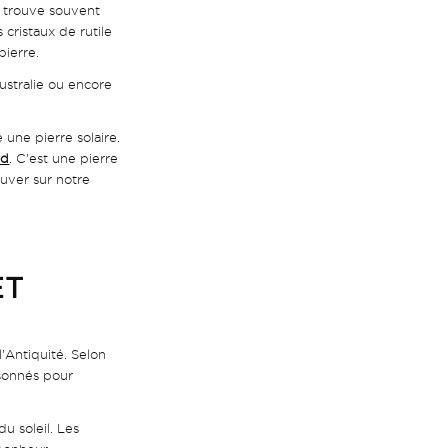
e trouve souvent
 cristaux de rutile
pierre.
Australie ou encore
 une pierre solaire.
ld
. C’est une pierre
uver sur notre
ET
’Antiquité. Selon
isonnés pour
u soleil. Les