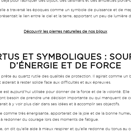
nt déjà pour fabriquer des bijoux, des talismans et des amulettes porte
re, elle a traversé les époques comme un symbole de puissance et de m
résentait le lien entre le ciel et la terre, apportant un peu de lumière di
Découvrir les pierres naturelles de nos bijoux
RTUS ET SYMBOLIQUE
S : SO
D’ÉNERGIE ET DE FORCE
 prête au quartz rutile des qualités de protection. Il agirait comme un b
aiderait à rester solide face aux difficultés et aux épreuves.
lle est aujourd’hui utilisée pour donner de la force et de la volonté. E
ont besoin de prendre une décision importante ou qui manquent de co
erait à y voir plus clair dans ses idées et à accomplir ses objectifs.
e comme très énergisante, apporterait de la joie et de la bonne humeur.
t à redonner du courage lors des moments de fatigue.
e, on dit qu’elle aide à mieux respirer et qu’elle redonne du tonus au co