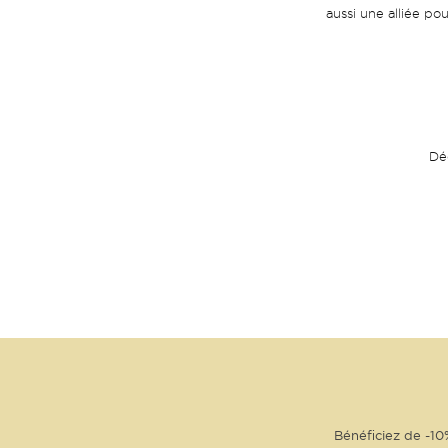
aussi une alliée po
Dé
Bénéficiez de -10