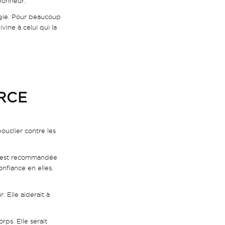
-bonheur.
agie. Pour beaucoup
vine à celui qui la
URCE
ouclier contre les
lle est recommandée
nfiance en elles.
 Elle aiderait à
rps. Elle serait