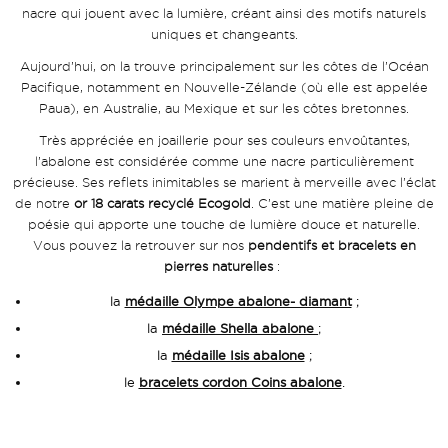
nacre qui jouent avec la lumière, créant ainsi des motifs naturels
uniques et changeants.
Aujourd’hui, on la trouve principalement sur les côtes de l’Océan
Pacifique, notamment en Nouvelle-Zélande (où elle est appelée
Paua), en Australie, au Mexique et sur les côtes bretonnes.
Très appréciée en joaillerie pour ses couleurs envoûtantes,
l’abalone est considérée comme une nacre particulièrement
précieuse. Ses reflets inimitables se marient à merveille avec l’éclat
de notre
or 18 carats recyclé Ecogold
. C’est une matière pleine de
poésie qui apporte une touche de lumière douce et naturelle.
Vous pouvez la retrouver sur nos
pendentifs et bracelets en
pierres naturelles
:
la
médaille Olympe abalone- diamant
;
la
médaille Shella abalone
;
la
médaille Isis abalone
;
le
bracelets cordon Coins abalone
.