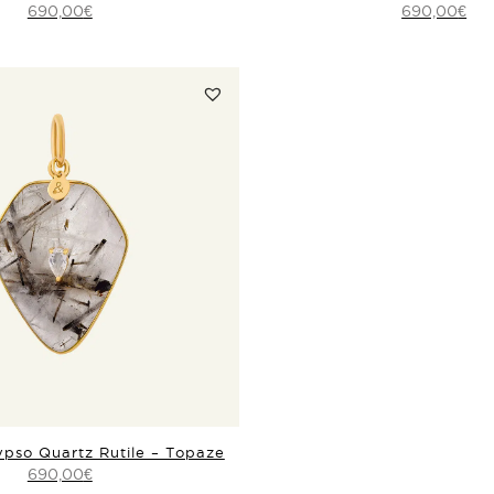
690,00
690,00
€
€
ypso Quartz Rutile – Topaze
690,00
€