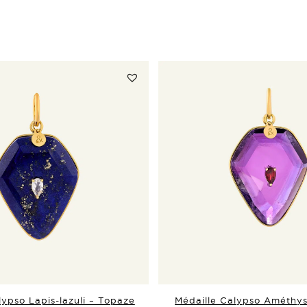
lypso Lapis-lazuli – Topaze
Médaille Calypso Améthys