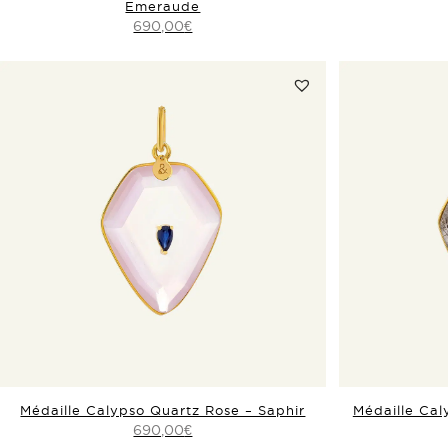
Emeraude
690,00
€
Médaille Calypso Quartz Rose – Saphir
Médaille Cal
690,00
€